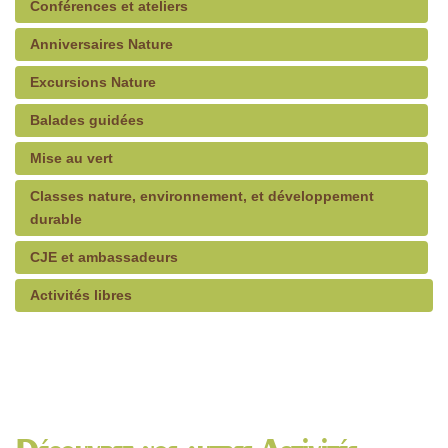
Conférences et ateliers
Anniversaires Nature
Excursions Nature
Balades guidées
Mise au vert
Classes nature, environnement, et développement
durable
CJE et ambassadeurs
Activités libres
Découvrez nos autres Activités