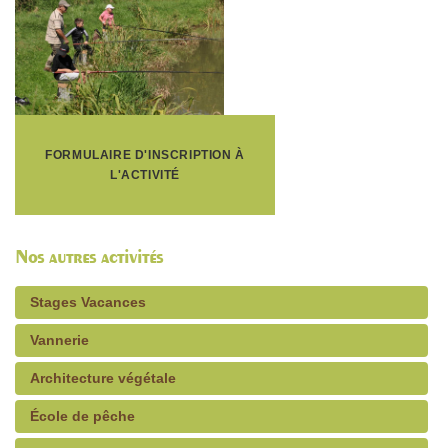
FORMULAIRE D'INSCRIPTION À
L'ACTIVITÉ
Nos autres activités
Stages Vacances
Vannerie
Architecture végétale
École de pêche