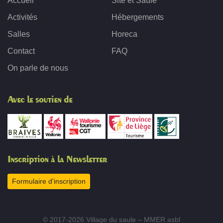
Accueil
Site et Saule
Activités
Hébergements
Salles
Horeca
Contact
FAQ
On parle de nous
Avec le soutien de
Inscription à la Newsletter
Formulaire d'inscription
© 2017-2026 Village du saule – MMER asbl